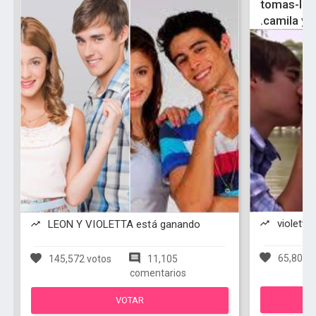
tomas-ludm
.camila y 
violetta
LEON Y VIOLETTA está ganando
65,803 v
145,572 votos
11,105
comentarios
VOTAR