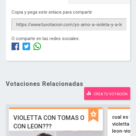
Copia y pega este enlace para compartir
O comparte en las redes sociales:
Votaciones Relacionadas
CREA TU VOTACIÓN
cual es tu
VIOLETTA CON TOMAS O
violetta y 
CON LEON???
leon-viole