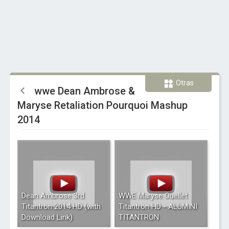
Otras
wwe Dean Ambrose &
Maryse Retaliation Pourquoi Mashup
2014
Dean Ambrose 3rd
WWE Maryse Ouellet
Titantron 2014 HD (with
Titantron HD - ALUMINI
Download Link)
TITANTRON