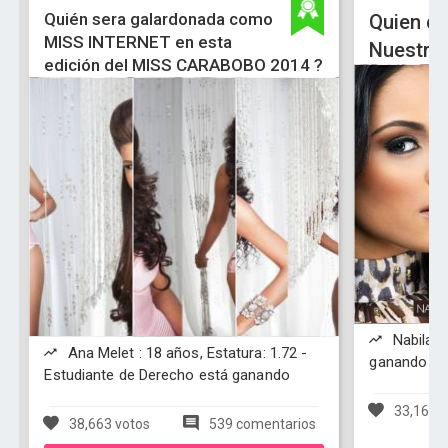
Quién sera galardonada como
Quien de
MISS INTERNET en esta
Nuestra 
edición del MISS CARABOBO 2014 ?
Nabila T
Ana Melet : 18 años, Estatura: 1.72 -
ganando
Estudiante de Derecho está ganando
33,162 v
38,663 votos
539 comentarios