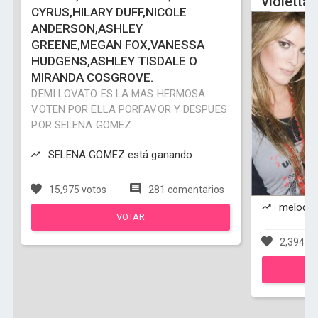
violetta
CYRUS,HILARY DUFF,NICOLE
ANDERSON,ASHLEY
GREENE,MEGAN FOX,VANESSA
HUDGENS,ASHLEY TISDALE O
MIRANDA COSGROVE.
DEMI LOVATO ES LA MAS HERMOSA
VOTEN POR ELLA PORFAVOR Y DESPUES
POR SELENA GOMEZ.
SELENA GOMEZ está ganando
15,975 votos
281 comentarios
melody 
VOTAR
2,394 vo