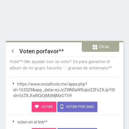
Otras
Voten porfavor^^
Hola^^! Me ayudan con un voto? Es para ganarme el
album de mi grupo favorito ♡ gracias de antemano^^
https://www.socialtools.me/apps.php?
id=163329&app_data=eyJzZWN0aW9uIjoiZ2FsZXJpYSI
sInVzZXJfaWQiOjMzMjMzOTh9
VOTAR
VOTAR POR SMS
voten en el link^^