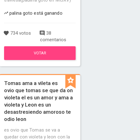
traviesa(paulina goto en MISXV)
palina goto está ganando
734 votos
38
comentarios
VOTAR
Tomas ama a vileta es
ovio que tomas se que da on
violeta el es un amor y ama a
violeta y Leon es un
desastresiendo amoroso te
odio leon
es ovio que Tomas se va a
quedar con violeta y leon con la