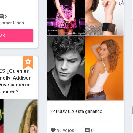
3
comentarios
TAR
S ¿Quien es
elly: Addison
Dove cameron:
dientes?
LUDMILA está ganando
96 votos
0