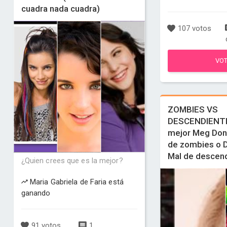
cuadra nada cuadra)
107 votos
VO
ZOMBIES VS
DESCENDIENTE
mejor Meg Donn
de zombies o 
Mal de descen
¿Quien crees que es la mejor?
Maria Gabriela de Faria está
ganando
91 votos
1