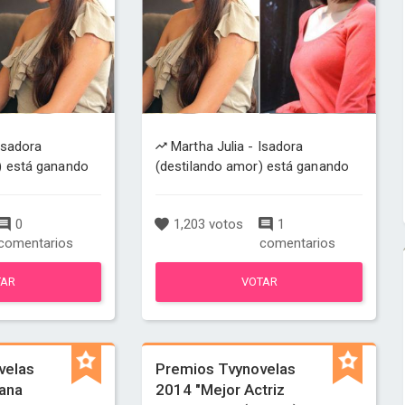
Isadora
Martha Julia - Isadora
) está ganando
(destilando amor) está ganando
0
1,203 votos
1
comentarios
comentarios
TAR
VOTAR
velas
Premios Tvynovelas
lana
2014 "Mejor Actriz