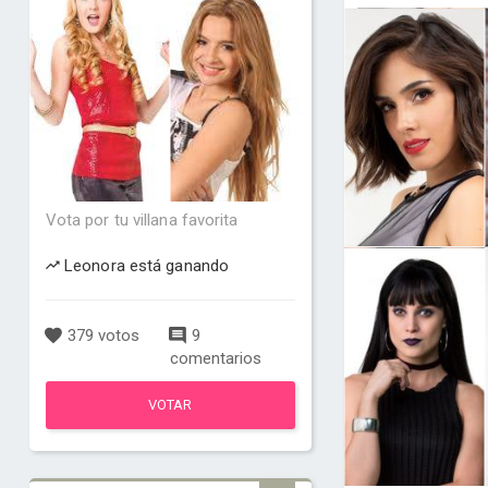
Vota por tu villana favorita
Leonora está ganando
379 votos
9
comentarios
VOTAR