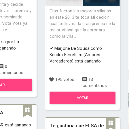
ita y decide
levar el premio y
Ellas fueron las mejores villanas
ver nominada
en este 2013 te toca ati decidir
a Vota Vota ya
cual se llevara la gran presea de la
a v...
mejor villana que la coronara
como la villa...
ria por La
 ganando
Marjorie De Sousa como
Kendra Ferreti en (Amores
Verdaderos) está ganando
0
comentarios
195 votos
13
TAR
comentarios
VOTAR
NA
SR está ganando
Te gustaria que ELSA de