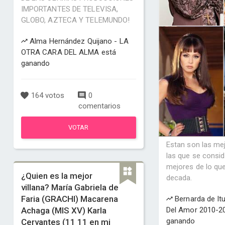
IMPORTANTES DE TELEVISA,
GLOBO, AZTECA Y TELEMUNDO!
Alma Hernández Quijano - LA
OTRA CARA DEL ALMA está
ganando
164 votos
0
comentarios
VOTAR
Estan son las mej
las que se consid
mejores de lo que
¿Quien es la mejor
decada.
villana? María Gabriela de
Faria (GRACHI) Macarena
Bernarda de Itu
Achaga (MIS XV) Karla
Del Amor 2010-2
ganando
Cervantes (11 11 en mi