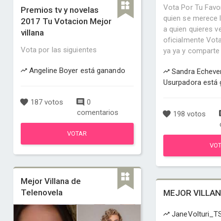
Vota Por Tu Favor
Premios tv y novelas
quien se merece l
2017 Tu Votacion Mejor
a quien quieres 
villana
oficialmente Vot
Vota por las siguientes
ya ya y comparte l
Angeline Boyer está ganando
Sandra Echever
Usurpadora está
187 votos
0
comentarios
198 votos
VOTAR
VO
Mejor Villana de
Telenovela
MEJOR VILLA
JaneVolturi_T