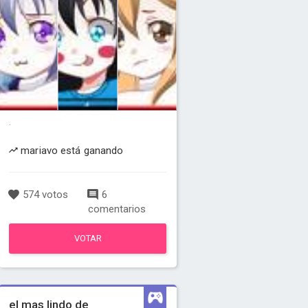
.
mariavo está ganando
574 votos
6
comentarios
VOTAR
el mas lindo de