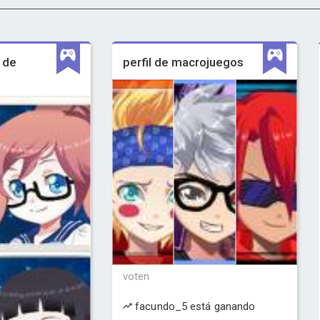
 de
perfil de macrojuegos
voten
facundo_5 está ganando