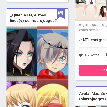
¿Quien es la/el mas
linda(o) de macrojuegos?
eligan a quien le
estas neekitas
MEL está gana
392 votos
VO
Avatar Mas Sex
(Macrojuegos)