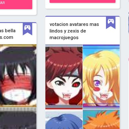
TAR
votacion avatares mas
s bella
lindos y zexis de
os.com
macrojuegos