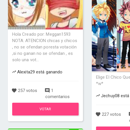
Hola Creado por: Meggan1593
NOTA: ATENCION chicas y chicos
, no se ofendan poresta votación
,si no ganan no se ofendan , es
solo una vot...
Alexita29 está ganando
Elige El Chico Qu
*w*
257 votos
1
Jechuy08 está
comentarios
VOTAR
227 votos