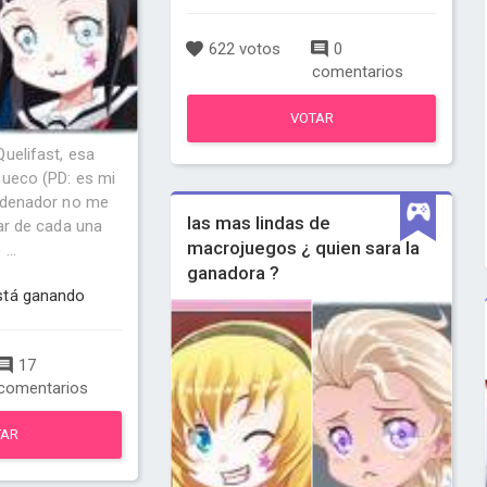
622 votos
0
comentarios
VOTAR
uelifast, esa
hueco (PD: es mi
ordenador no me
las mas lindas de
tar de cada una
macrojuegos ¿ quien sara la
...
ganadora ?
stá ganando
17
comentarios
TAR