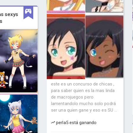
as sexys
s
este es un concurso de chicas ,
para saber quien es la mas linda
de macrojuegos pero
lamentandolo mucho solo podrá
ser una quien gane y eso es SU ...
perla5 está ganando