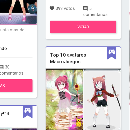
398 votos
5
comentarios
VOTAR
 gusta mas de
ndo
Top 10 avatares
MacroJuegos
30
comentarios
TAR
y!:'3