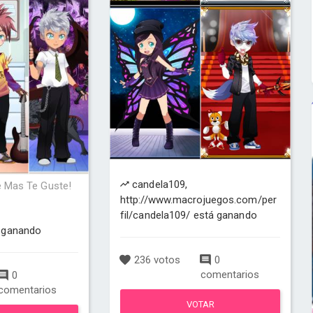
candela109,
e Mas Te Guste!
http://www.macrojuegos.com/per
fil/candela109/ está ganando
 ganando
236 votos
0
comentarios
0
comentarios
VOTAR