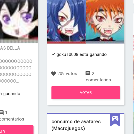
MAS BELLA
goku10008 está ganando
OOOOOOOOOOO
OOOOOOOOOOO
209 votos
2
OOOOOOOOOOO
comentarios
OOOO...
VOTAR
tá ganando
1
comentarios
concurso de avatares
(Macrojuegos)
TAR