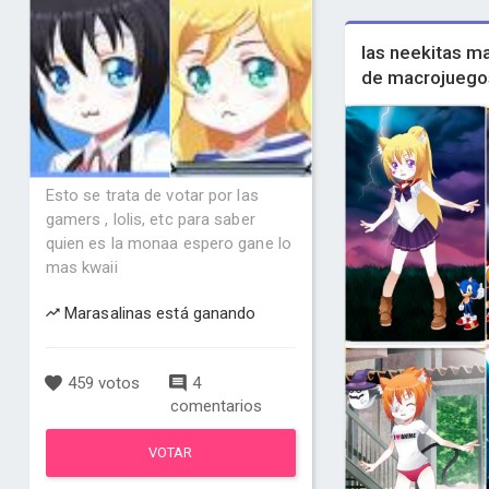
las neekitas m
de macrojuego
Esto se trata de votar por las
gamers , lolis, etc para saber
quien es la monaa espero gane lo
mas kwaii
Marasalinas está ganando
459 votos
4
comentarios
VOTAR