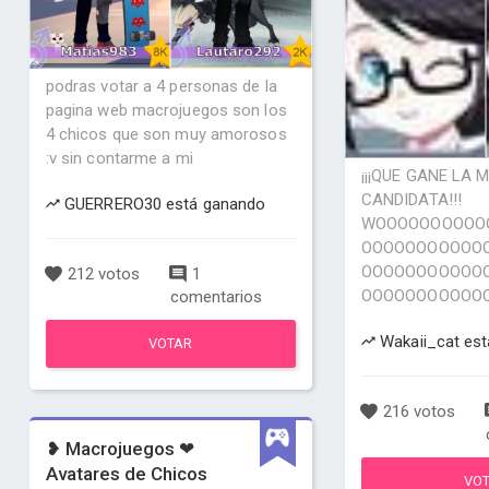
podras votar a 4 personas de la
pagina web macrojuegos son los
4 chicos que son muy amorosos
:v sin contarme a mi
¡¡¡QUE GANE LA 
CANDIDATA!!!
GUERRERO30 está ganando
WOOOOOOOOOO
OOOOOOOOOOO
OOOOOOOOOOO
212 votos
1
OOOOOOOOOOOOO
comentarios
Wakaii_cat es
VOTAR
216 votos
❥ Macrojuegos ❤
Avatares de Chicos
VO