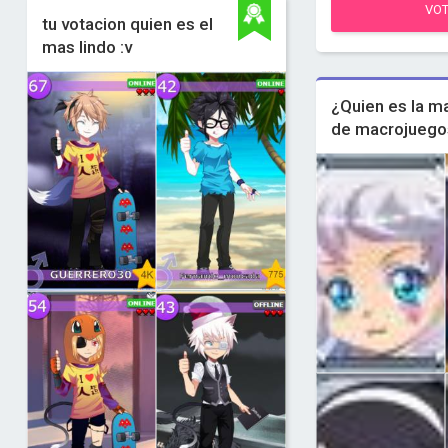
VO
tu votacion quien es el
mas lindo :v
¿Quien es la ma
de macrojueg