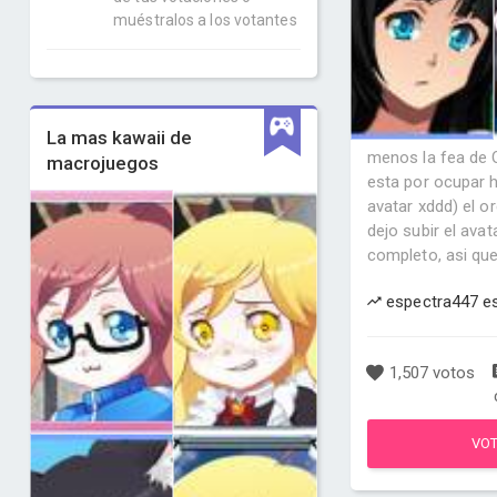
muéstralos a los votantes
La mas kawaii de
menos la fea de Q
macrojuegos
esta por ocupar 
avatar xddd) el 
dejo subir el ava
completo, asi que 
espectra447 e
1,507 votos
VO