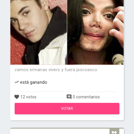
vamos ermanas vivers y fuera jascoasco
está ganando
12 votos
0 comentarios
VOTAR