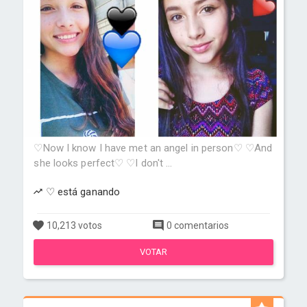
♡Now I know I have met an angel in person♡ ♡And
she looks perfect♡ ♡I don't ...
♡ está ganando
10,213 votos
0 comentarios
VOTAR