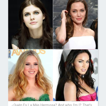
¿Quién Es La Más Hermosa? And who I'm I? That's