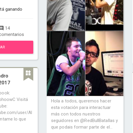
stá ganando
14
comentarios
TAR
ndro
 2017
book:
1ohoowC Visitá
Hola a todos, queremos hacer
ube:
esta votación para interactuar
ube.com/user/Al
más con todos nuestros
ntame lo que
seguidores en @RedBullBatallas y
que podais formar parte de el...