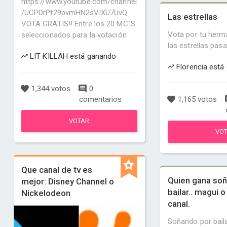
https://www.youtube.com/channel
/UCPDrPt29pvmHN2sVlXU7UvQ
Las estrellas
VOTA GRATIS!! Entre los 20 MC´S
Vota por tu herm
seleccionados para la votación
las estrellas pasa
LIT KILLAH está ganando
Florencia está
1,344 votos
0
comentarios
1,165 votos
VOTAR
VO
Que canal de tv es
Quien gana so
mejor: Disney Channel o
bailar.. magui 
Nickelodeon
canal.
Soñando por baila