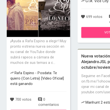
GTA: Vice City
699 votos
VO
¡Ayuda a Rafa Espino a elegir! Muy
pronto estrena nueva sección en
su canal de YouTube donde
Nueva votación
subirá rapeos a cámara de
AlejandroJSL p
muchos de sus temas a c...
octubre/novie
Rafa Espino - Posdata: Te
Seguime en Face
quiero (Con Letra) [Video Oficial]
on.fb.me/1ohoow
está ganando
ojear mi canal d
youtube.com/use
700 votos
0
Manhunt 2 est
comentarios