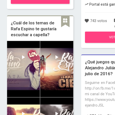
Portal está ga
743 votos
¿Cuál de los temas de
Rafa Espino te gustaría
escuchar a capella?
VO
¿Qué juegos q
Alejandro Juliá
julio de 2016?
Seguime en Face
http://on.fb.me/
mi canal de YouT
https://www.yout
ejandroJSL