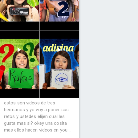
estos son videos de tres
hermanos y yo voy a poner sus
retos y ustedes elijen cual les
gusta mas si? okey una cosita
mas ellos hacen videos en you ...