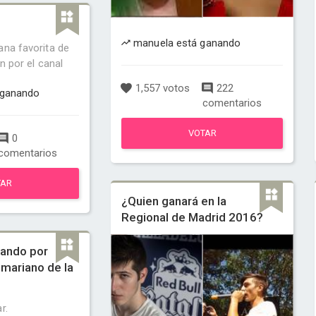
manuela está ganando
ana favorita de
n por el canal
1,557 votos
222
 ganando
comentarios
VOTAR
0
comentarios
TAR
¿Quien ganará en la
Regional de Madrid 2016?
ñando por
o mariano de la
r.