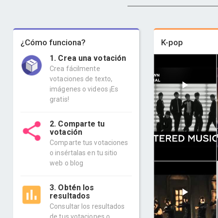
¿Cómo funciona?
K-pop
1. Crea una votación
Crea fácilmente
votaciones de texto,
imágenes o videos ¡Es
gratis!
2. Comparte tu
votación
Comparte tus votaciones
o insértalas en tu sitio
web o blog
3. Obtén los
resultados
Consultar los resultados
de tus votaciones o