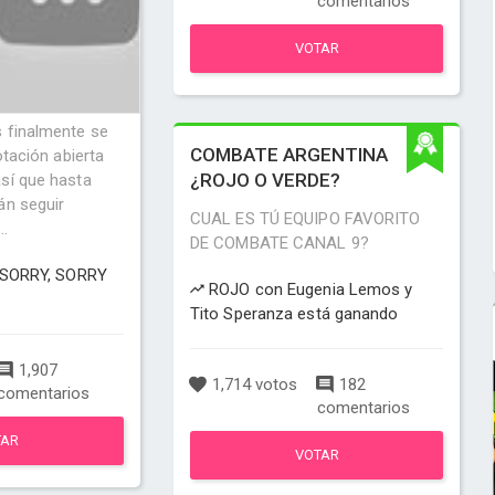
comentarios
VOTAR
 finalmente se
COMBATE ARGENTINA
otación abierta
¿ROJO O VERDE?
sí que hasta
án seguir
CUAL ES TÚ EQUIPO FAVORITO
..
DE COMBATE CANAL 9?
- SORRY, SORRY
ROJO con Eugenia Lemos y
Tito Speranza está ganando
1,907
1,714 votos
182
comentarios
comentarios
TAR
VOTAR