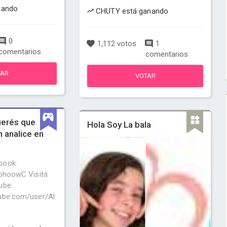
nando
CHUTY está ganando
0
1,112 votos
1
comentarios
comentarios
TAR
VOTAR
uerés que
Hola Soy La bala
n analice en
book:
1ohoowC Visitá
ube:
ube.com/user/Al