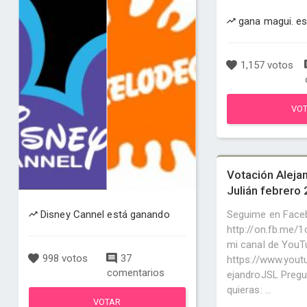
gana magui. e
1,157 votos
VO
Votación Aleja
Julián febrero
Disney Cannel está ganando
Seguime en Face
http://on.fb.me/
mi canal de YouT
998 votos
37
https://www.yout
comentarios
ejandroJSL Pregu
quieras: ...
VOTAR