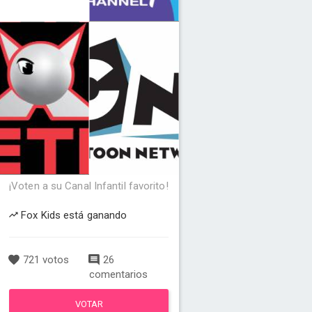
¡Voten a su Canal Infantil favorito!
Fox Kids está ganando
721 votos
26
comentarios
VOTAR