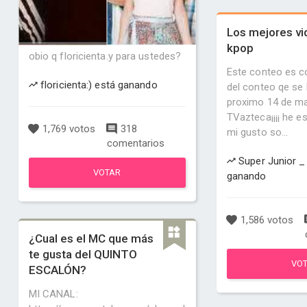
Los mejores vi
kpop
obio q floricienta.y para ustedes?
Este conteo es co
floricienta:) está ganando
del conteo qe se 
proximo 14 de ma
TVazteca¡¡¡¡ he e
1,769 votos
318
mi gusto so...
comentarios
Super Junior 
VOTAR
ganando
1,586 votos
¿Cual es el MC que más
te gusta del QUINTO
VO
ESCALÓN?
MI CANAL: