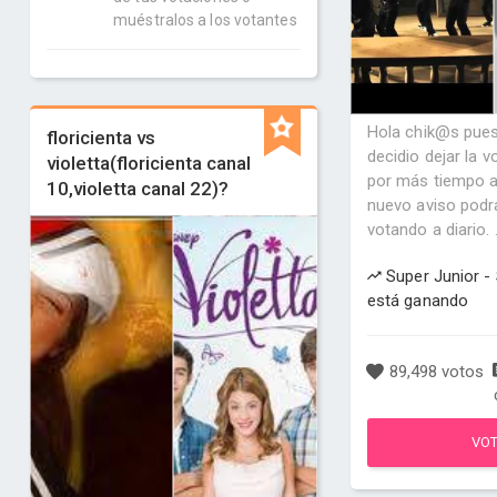
muéstralos a los votantes
Hola chik@s pues
floricienta vs
decidio dejar la v
violetta(floricienta canal
por más tiempo a
10,violetta canal 22)?
nuevo aviso podr
votando a diario. .
Super Junior 
está ganando
89,498 votos
VO