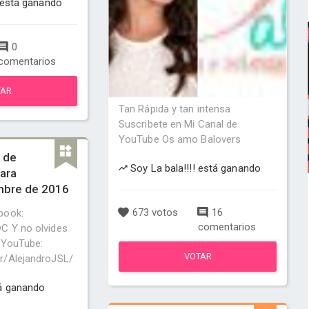
 está ganando
0
comentarios
TAR
Tan Rápida y tan intensa
Suscribete en Mi Canal de
YouTube Os amo Balovers
 de
Soy La bala!!!! está ganando
ara
mbre de 2016
673 votos
16
book:
comentarios
C Y no olvides
e YouTube:
VOTAR
r/AlejandroJSL/
á ganando