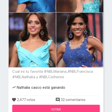
Cual es tu favorita #NBLMariana,#NBLFrancisca
#NBLNathalia y #NBLCatherine
Nathalia casco está ganando
2,477 votos
32 comentarios
VOTAR