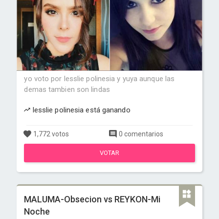
yo voto por lesslie polinesia y yuya aunque las
demas tambien son lindas
lesslie polinesia está ganando
1,772 votos
0 comentarios
VOTAR
MALUMA-Obsecion vs REYKON-Mi
Noche