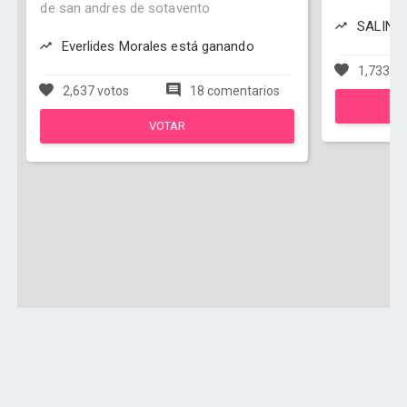
de san andres de sotavento
SALIN I
Everlides Morales está ganando
1,733 vo
2,637 votos
18 comentarios
VOTAR