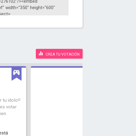
CREA TU VOTACIÓN
 tu idolo!!
h
des votar
t
ien.
e
está