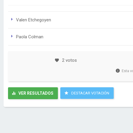
Valen Etchegoyen
Paola Colman
2 votos
Esta v
VER RESULTADOS
DESTACAR VOTACIÓN