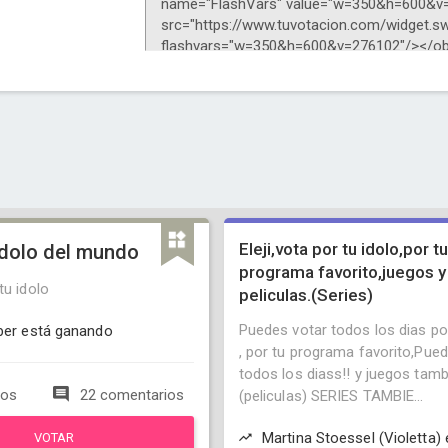
Eleji,vota por tu idolo,por tu
idolo del mundo
programa favorito,juegos y
tu idolo
peliculas.(Series)
Puedes votar todos los dias por
eber está ganando
, por tu programa favorito,Pue
todos los diass!! y juegos tamb
tos
22 comentarios
(peliculas) SERIES TAMBIE...
Martina Stoessel (Violetta) 
VOTAR