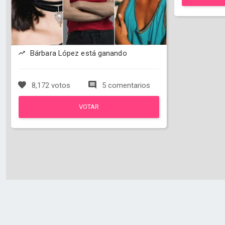
Bárbara López está ganando
8,172 votos
5 comentarios
VOTAR