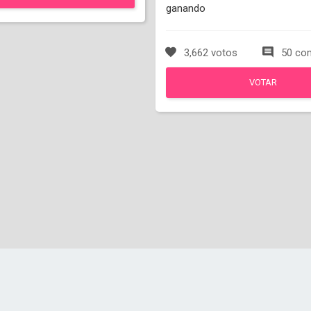
ganando
3,662 votos
50 com
VOTAR