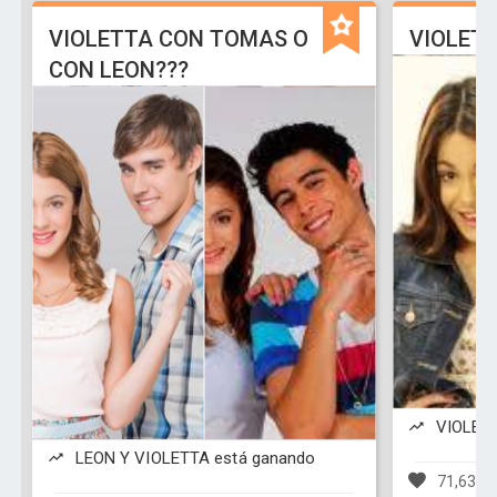
VIOLETTA CON TOMAS O
VIOLETT
CON LEON???
VIOLETT
LEON Y VIOLETTA está ganando
71,638 v