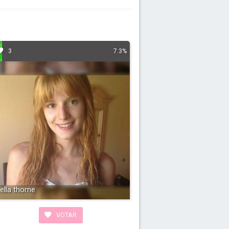
3
7.3%
ella thorne
VOTAR