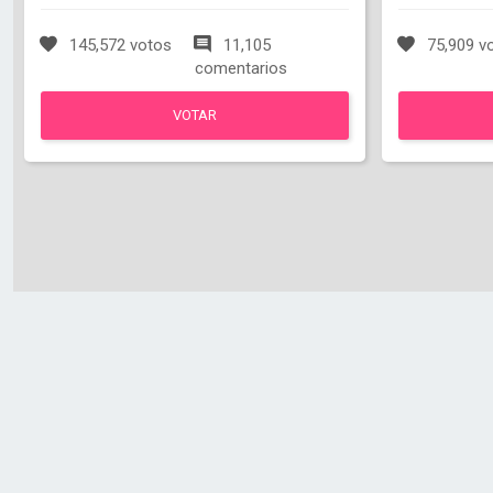
145,572 votos
11,105
75,909 v
comentarios
VOTAR