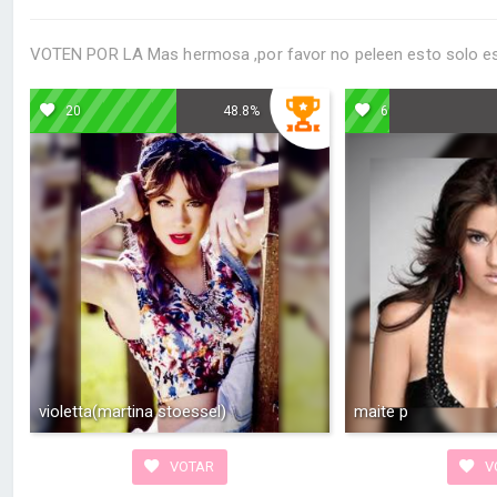
VOTEN POR LA Mas hermosa ,por favor no peleen esto solo es
20
48.8%
6
violetta(martina stoessel)
maite p
VOTAR
V