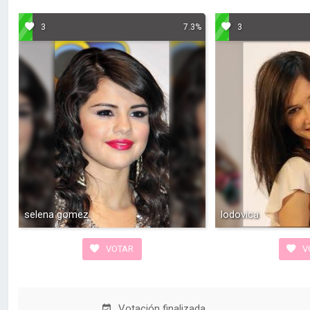
3
7.3%
3
selena gomez
lodovica
VOTAR
V
Votación finalizada