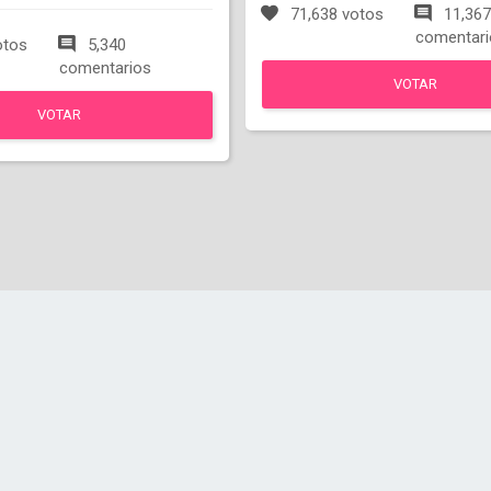
71,638 votos
11,367
comentari
otos
5,340
comentarios
VOTAR
VOTAR