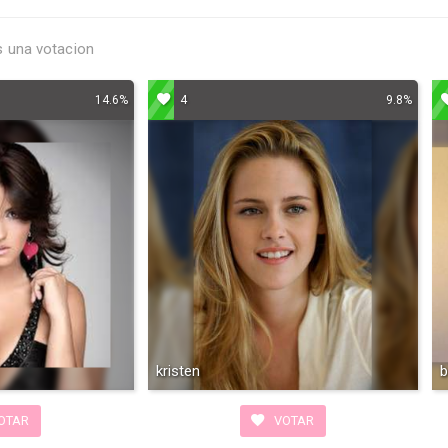
 una votacion
14.6%
4
9.8%
kristen
b
OTAR
VOTAR