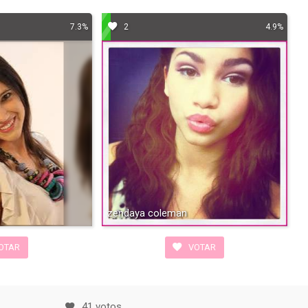
7.3%
2
4.9%
zendaya coleman
OTAR
VOTAR
41 votos