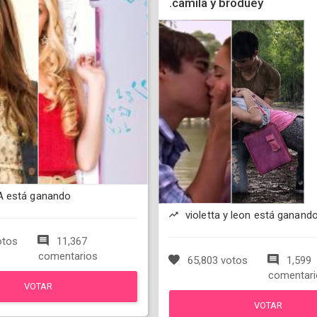
.camila y broduey
 está ganando
violetta y leon está ganand
otos
11,367
comentarios
65,803 votos
1,599
comentari
VOTAR
VOTAR