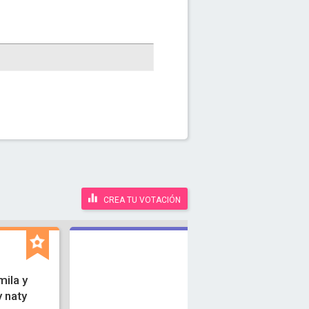
CREA TU VOTACIÓN
mila y
y naty