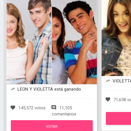
VIOLETTA
LEON Y VIOLETTA está ganando
71,638 v
145,572 votos
11,105
comentarios
VOTAR