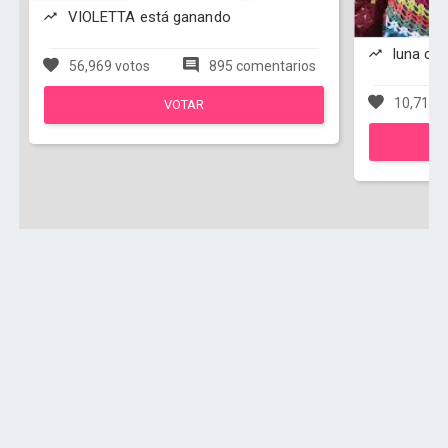
VIOLETTA está ganando
luna co
56,969 votos
895 comentarios
10,716 v
VOTAR