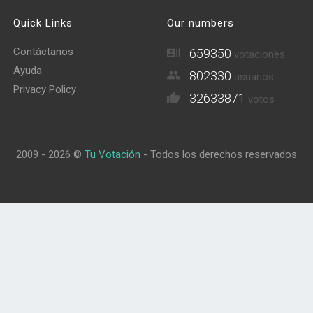
Quick Links
Our numbers
Contáctanos
659350
votaciones
Ayuda
802330
usuarios
Privacy Policy
32633871
votos
2009 - 2026 ©
Tu Votación
- Todos los derechos reservados