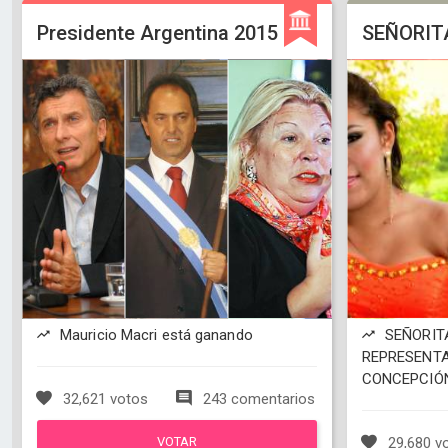
Presidente Argentina 2015
SEÑORIT
Mauricio Macri está ganando
SEÑORITA
REPRESENTA
CONCEPCIÓN
32,621 votos
243 comentarios
VOTAR
29,680 v