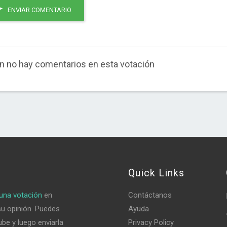
ENVIAR COMENTARIO
n no hay comentarios en esta votación
Quick Links
una votación
en
Contáctanos
su opinión. Puedes
Ayuda
be y luego enviarla
Privacy Policy