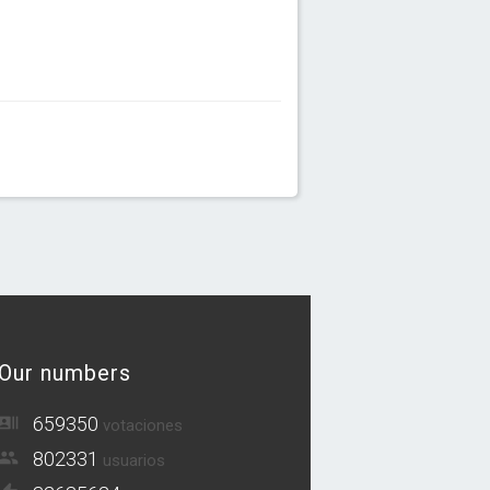
Our numbers
659350
votaciones
802331
usuarios