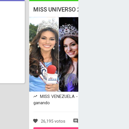
MISS UNIVERSO 2013
l
MISS VENEZUELA - Maria Isler está
ganando
26,195 votos
0 comentarios