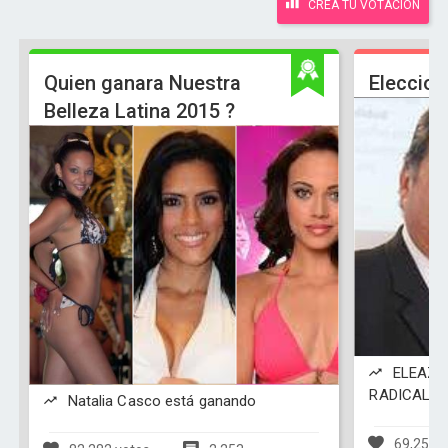
CREA TU VOTACIÓN
Quien ganara Nuestra
Eleccion
Belleza Latina 2015 ?
ELEAZA
RADICAL es
Natalia Casco está ganando
69,251 v