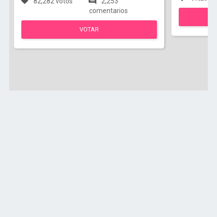
82,282 votos
2,253
comentarios
VOTAR