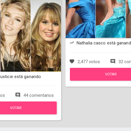
Nathalia casco está ganan
2,477 votos
32 com
VOTAR
Justicie está ganando
tos
44 comentarios
VOTAR