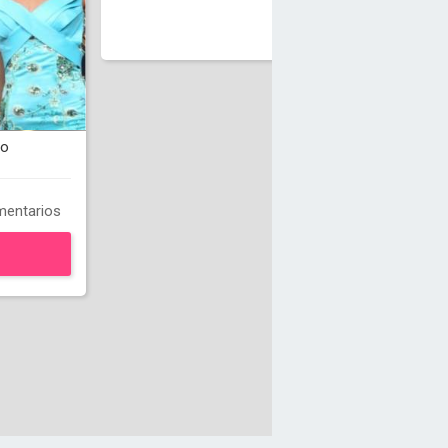
do
entarios