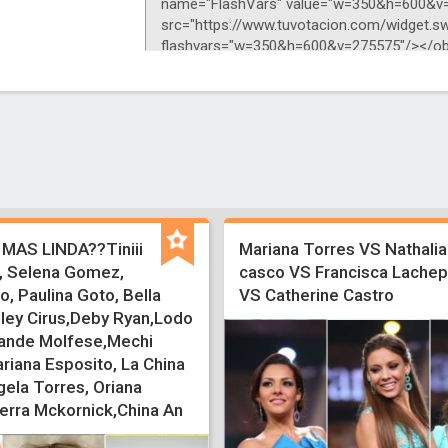
MAS LINDA??Tiniii
Mariana Torres VS Nathalia
 , Selena Gomez,
casco VS Francisca Lachep
, Paulina Goto, Bella
VS Catherine Castro
iley Cirus,Deby Ryan,Lodo
ande Molfese,Mechi
riana Esposito, La China
gela Torres, Oriana
ierra Mckornick,China An