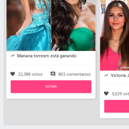
Mariana torresm está ganando
22,388 votos
803 comentarios
Victoria 
VOTAR
5,029 vo