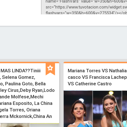
MAS LINDA??Tiniii
Mariana Torres VS Nathalia
 , Selena Gomez,
casco VS Francisca Lachep
, Paulina Goto, Bella
VS Catherine Castro
iley Cirus,Deby Ryan,Lodo
ande Molfese,Mechi
riana Esposito, La China
gela Torres, Oriana
ierra Mckornick,China An