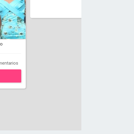
do
entarios