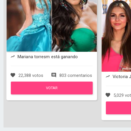
Mariana torresm está ganando
22,388 votos
803 comentarios
Victoria 
VOTAR
5,029 vo