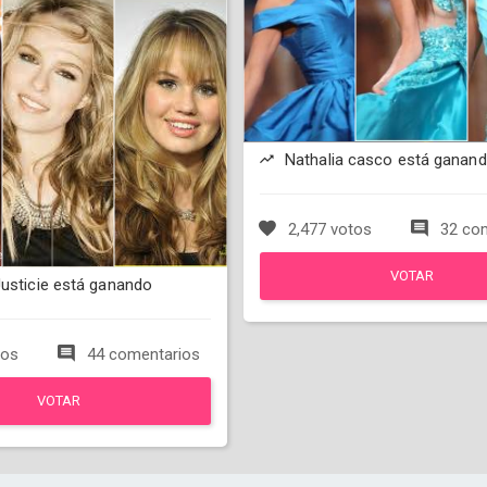
Nathalia casco está ganan
2,477 votos
32 com
VOTAR
Justicie está ganando
tos
44 comentarios
VOTAR