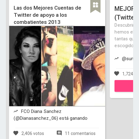
Las dos Mejores Cuentas de
MEJOR 
Twitter de apoyo a los
(Twitter
combatientes 2013
Descubrire
hemos elegi
tantas que 
escogido po
@summer
1,724 vo
FCO Diana Sanchez
(@Dianasanchez_06) está ganando
2,406 votos
11 comentarios