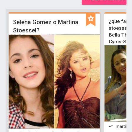
¿que famo
Selena Gomez o Martina
stoessel-
Stoessel?
Bella Tho
Cyrus-Sel
martina 