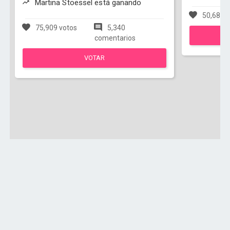
Martina Stoessel está ganando
50,683 v
75,909 votos
5,340
comentarios
VOTAR