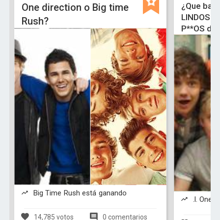
¿Que band
One direction o Big time
LINDOS de
Rush?
P**OS de
Big Time Rush está ganando
.l. One D
14,785 votos
0 comentarios