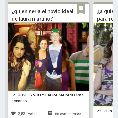
¿quien seria el novio ideal
¿a quien
de laura marano?
para ros
ROSS LYNCH Y LAURA MARANO está
ganando
laura m
3,832 votos
66 comentarios