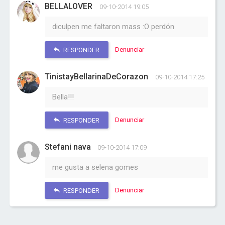
BELLALOVER
09-10-2014 19:05
diculpen me faltaron mass :O perdón
Denunciar
RESPONDER
TinistayBellarinaDeCorazon
09-10-2014 17:25
Bella!!!
Denunciar
RESPONDER
Stefani nava
09-10-2014 17:09
me gusta a selena gomes
Denunciar
RESPONDER