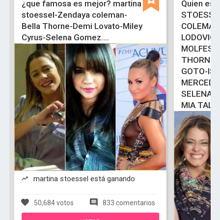
¿que famosa es mejor? martina
Quien es 
stoessel-Zendaya coleman-
STOESSE
Bella Thorne-Demi Lovato-Miley
COLEMAN
Cyrus-Selena Gomez....
LODOVIC
MOLFESE
THORNE-
GOTO-ISA
MERCEDE
SELENA 
MIA TALE
martina stoessel está ganando
50,684 votos
833 comentarios