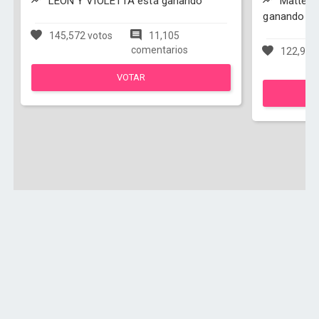
LEON Y VIOLETTA está ganando
Matteo y
ganando
145,572 votos
11,105
comentarios
122,950
VOTAR