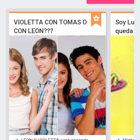
VIOLETTA CON TOMAS O
Soy Lun
CON LEON???
queda L