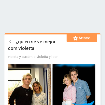
Artistas
¿quien se ve mejor
com violetta
violeta y austim o violetta y leon