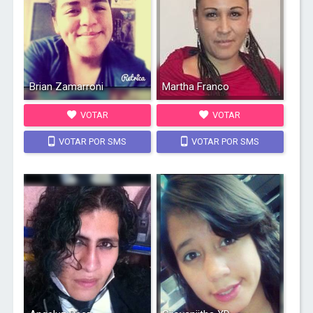
Brian Zamarroni
Martha Franco
VOTAR
VOTAR
VOTAR POR SMS
VOTAR POR SMS