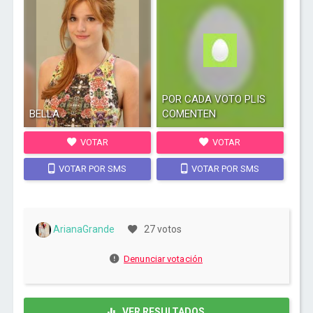
POR CADA VOTO PLIS
BELLA
COMENTEN
VOTAR
VOTAR
VOTAR POR SMS
VOTAR POR SMS
ArianaGrande
27 votos
Denunciar votación
VER RESULTADOS