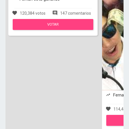
120,384 votos
147 comentarios
VOTAR
Fernan :
114,460