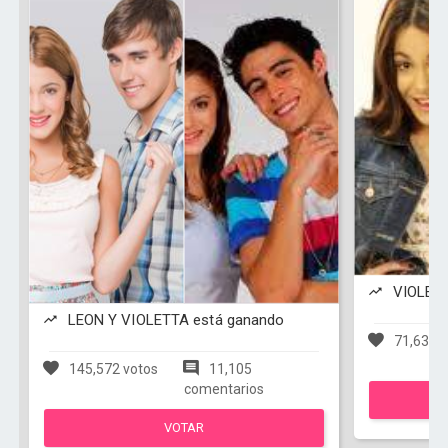
VIOLETT
LEON Y VIOLETTA está ganando
71,638 v
145,572 votos
11,105
comentarios
VOTAR