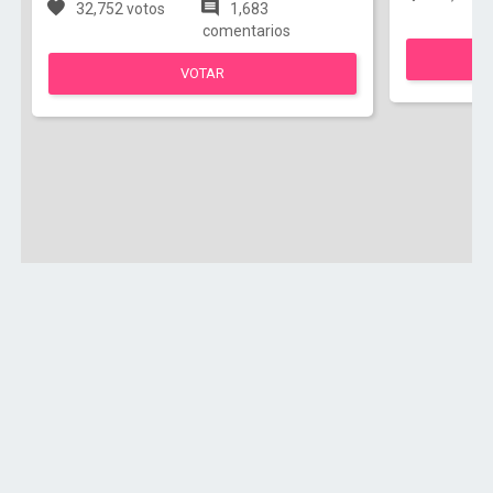
32,752 votos
1,683
comentarios
VOTAR