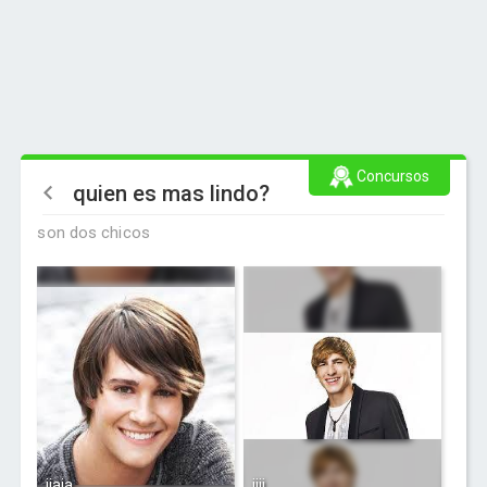
Concursos
quien es mas lindo?
son dos chicos
jjaja
jiji