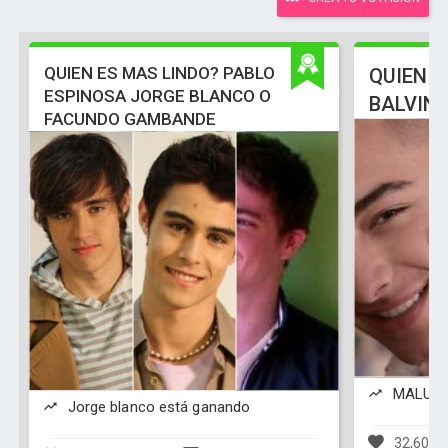
QUIEN ES MAS LINDO? PABLO
QUIEN E
ESPINOSA JORGE BLANCO O
BALVIN
FACUNDO GAMBANDE
MALUMA 
Jorge blanco está ganando
32,608 v