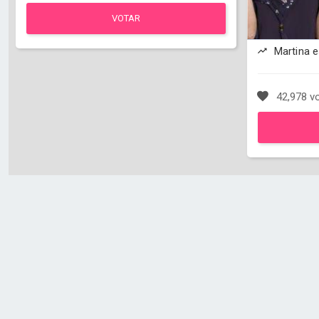
VOTAR
Martina 
42,978 v