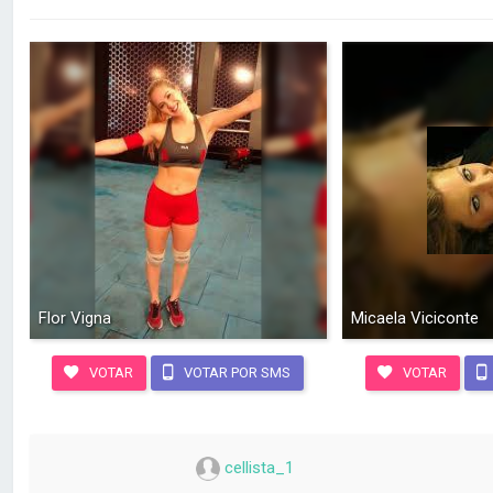
Flor Vigna
Micaela Viciconte
VOTAR
VOTAR POR SMS
VOTAR
cellista_1