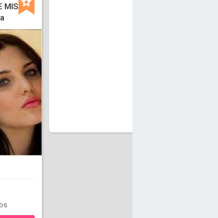
E MIS
ra
os