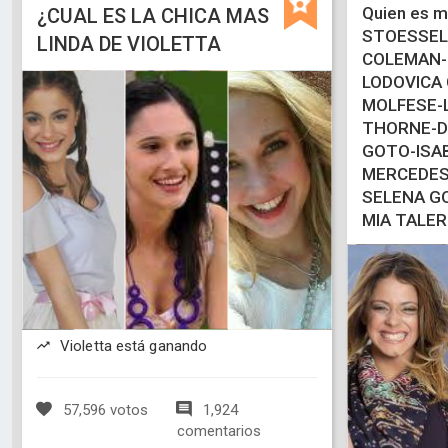
Quien es m
¿CUAL ES LA CHICA MAS
STOESSEL
LINDA DE VIOLETTA
COLEMAN-
LODOVICA
MOLFESE-
THORNE-D
GOTO-ISAB
MERCEDES
SELENA G
MIA TALER
Violetta está ganando
57,596 votos
1,924
comentarios