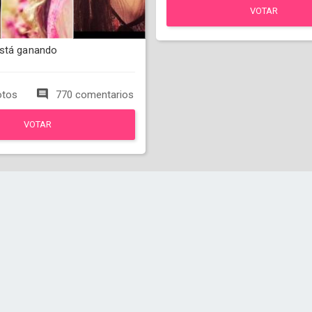
VOTAR
está ganando
otos
770 comentarios
VOTAR