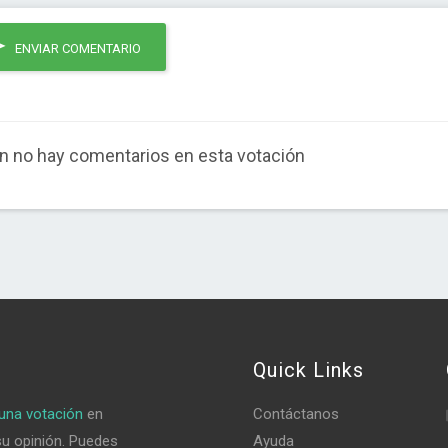
ENVIAR COMENTARIO
n no hay comentarios en esta votación
Quick Links
una votación
en
Contáctanos
su opinión. Puedes
Ayuda