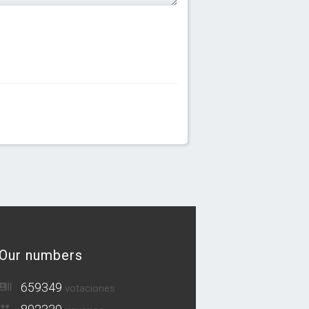
Our numbers
659349
votaciones