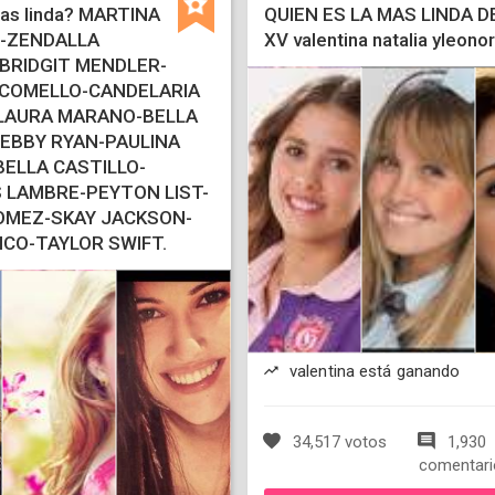
as linda? MARTINA
QUIEN ES LA MAS LINDA D
-ZENDALLA
XV valentina natalia yleono
BRIDGIT MENDLER-
 COMELLO-CANDELARIA
LAURA MARANO-BELLA
EBBY RYAN-PAULINA
ELLA CASTILLO-
 LAMBRE-PEYTON LIST-
OMEZ-SKAY JACKSON-
ICO-TAYLOR SWIFT.
valentina está ganando
34,517 votos
1,930
comentari