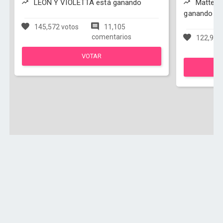
LEON Y VIOLETTA está ganando
Matteo y
ganando
145,572 votos
11,105
comentarios
122,950
VOTAR