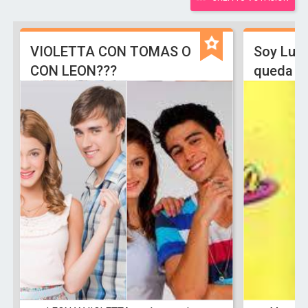
VIOLETTA CON TOMAS O
Soy Lun
CON LEON???
queda L