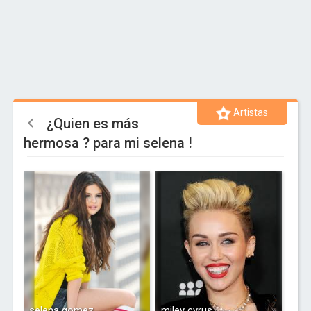
Artistas
¿Quien es más
hermosa ? para mi selena !
selena gomez
miley cyrus