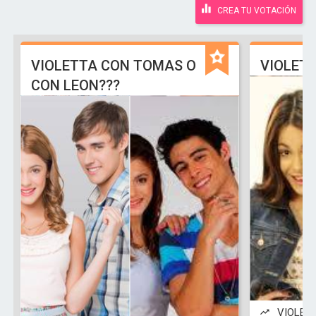
CREA TU VOTACIÓN
VIOLETTA CON TOMAS O
VIOLETT
CON LEON???
VIOLETT