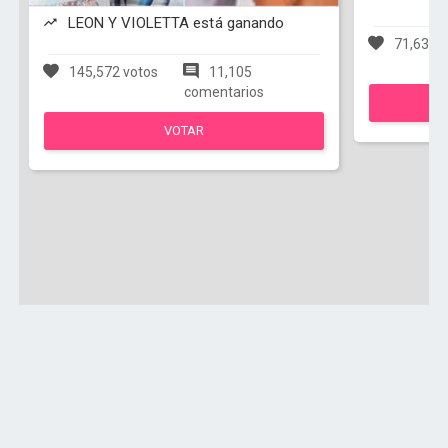
LEON Y VIOLETTA está ganando
71,638 v
145,572 votos
11,105
comentarios
VOTAR