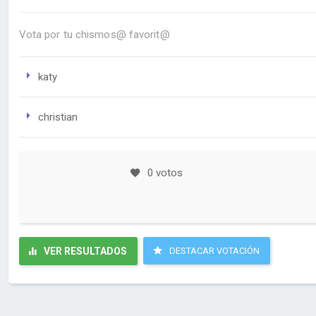
Vota por tu chismos@ favorit@
katy
christian
0 votos
VER RESULTADOS
DESTACAR VOTACIÓN