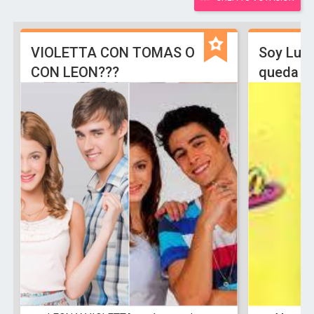
VIOLETTA CON TOMAS O
Soy Lun
CON LEON???
queda L