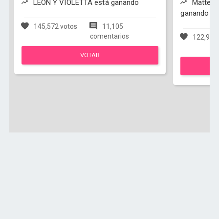
LEON Y VIOLETTA está ganando
Matteo y
ganando
145,572 votos
11,105
comentarios
122,950
VOTAR