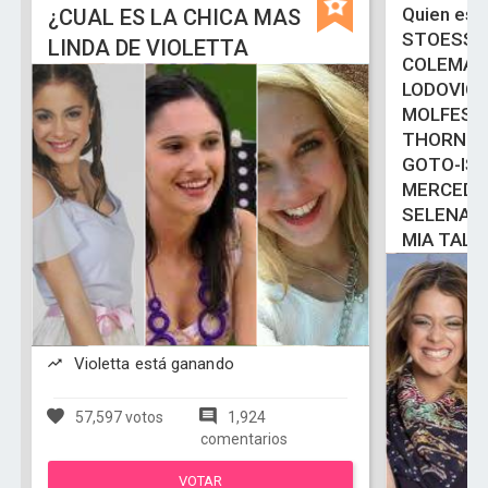
Quien es 
¿CUAL ES LA CHICA MAS
STOESSE
LINDA DE VIOLETTA
COLEMAN
LODOVIC
MOLFESE
THORNE-
GOTO-ISA
MERCEDE
SELENA 
MIA TALE
Violetta está ganando
57,597 votos
1,924
comentarios
VOTAR