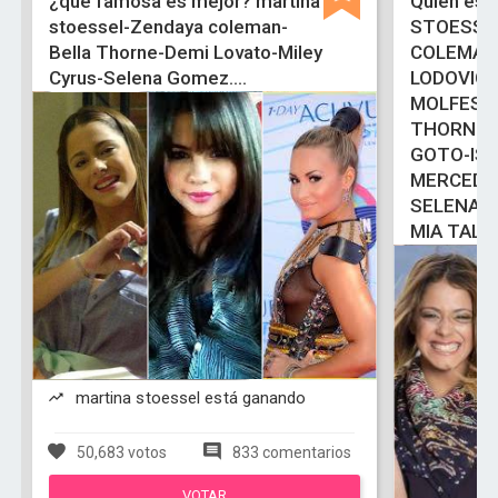
¿que famosa es mejor? martina
Quien es 
stoessel-Zendaya coleman-
STOESSE
Bella Thorne-Demi Lovato-Miley
COLEMAN
Cyrus-Selena Gomez....
LODOVIC
MOLFESE
THORNE-
GOTO-ISA
MERCEDE
SELENA 
MIA TALE
martina stoessel está ganando
50,683 votos
833 comentarios
VOTAR