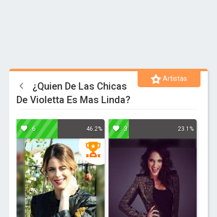
Artistas
¿Quien De Las Chicas
De Violetta Es Mas Linda?
6
3
46.2%
23.1%