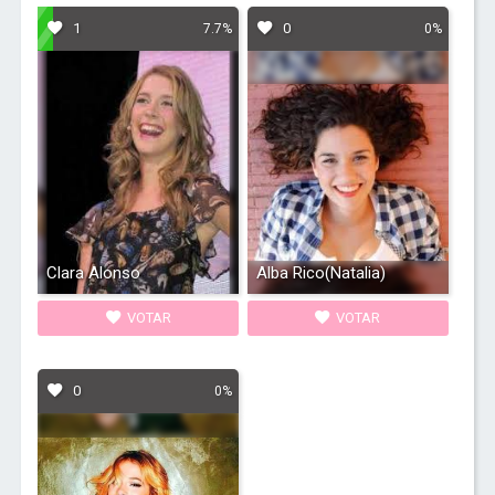
1
0
7.7%
0%
Clara Alonso
Alba Rico(Natalia)
VOTAR
VOTAR
0
0%