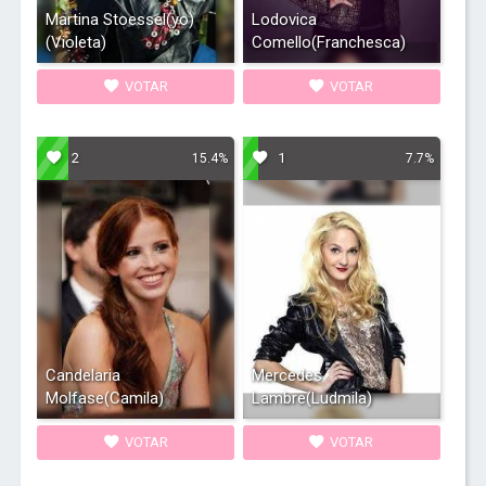
Martina Stoessel(yo)
Lodovica
(Violeta)
Comello(Franchesca)
VOTAR
VOTAR
2
1
15.4%
7.7%
Candelaria
Mercedes
Molfase(Camila)
Lambre(Ludmila)
VOTAR
VOTAR