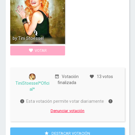
by:Tini Stoessel
VOTAR
Votación
13 votos
finalizada
TiniStoessel*Ofici
al*
Esta votación permite votar diariamente
Denunciar votación
DESTACAR VOTACIÓN