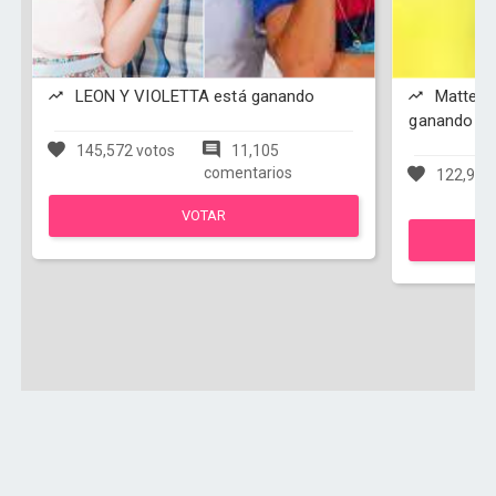
LEON Y VIOLETTA está ganando
Matteo y
ganando
145,572 votos
11,105
comentarios
122,950
VOTAR