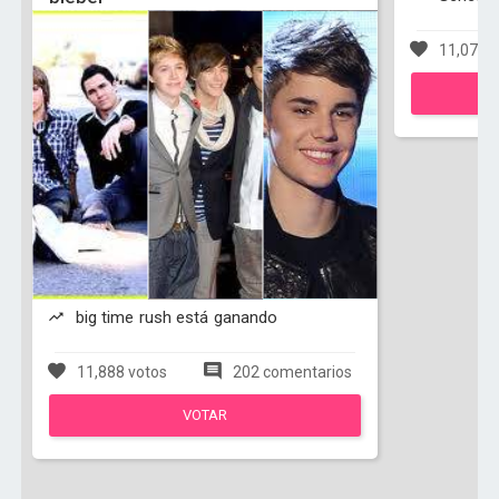
11,079 v
big time rush está ganando
11,888 votos
202 comentarios
VOTAR