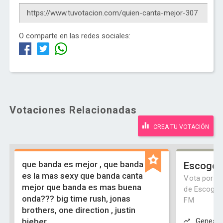
O comparte en las redes sociales:
Votaciones Relacionadas
CREA TU VOTACIÓN
que banda es mejor , que banda
Escoge,
es la mas sexy que banda canta
Vota por un
mejor que banda es mas buena
de Escoge, 
onda??? big time rush, jonas
FM
brothers, one direction , justin
bieber
Genesis