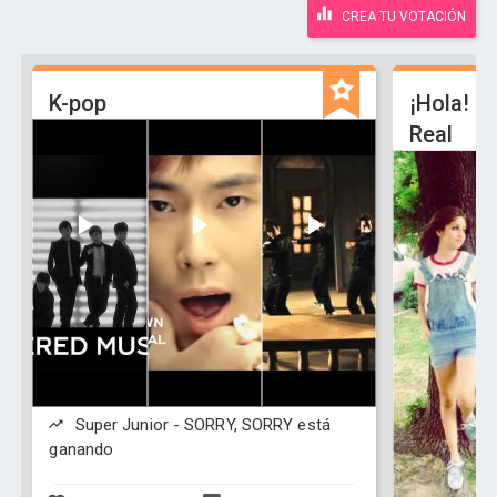
CREA TU VOTACIÓN
K-pop
¡Hola! So
Real
Super Junior - SORRY, SORRY está
ganando