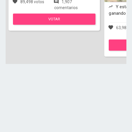
89,498 votos
1,907
Y esta s
comentarios
ganando
VOTAR
63,984 v