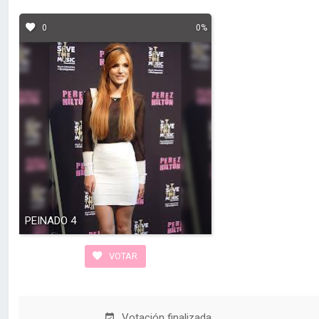
0
0%
PEINADO 4
VOTAR
Votación finalizada