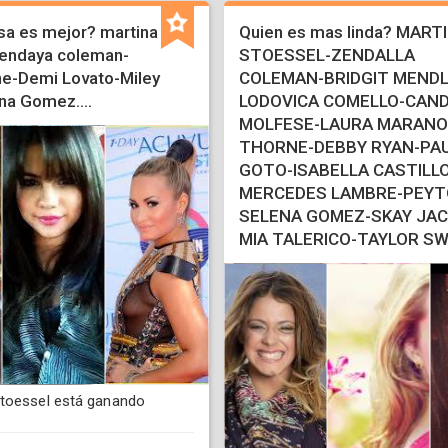
a es mejor? martina
Quien es mas linda? MART
endaya coleman-
STOESSEL-ZENDALLA
ne-Demi Lovato-Miley
COLEMAN-BRIDGIT MENDL
na Gomez....
LODOVICA COMELLO-CAND
MOLFESE-LAURA MARANO
THORNE-DEBBY RYAN-PAU
GOTO-ISABELLA CASTILLO
MERCEDES LAMBRE-PEYTO
SELENA GOMEZ-SKAY JA
MIA TALERICO-TAYLOR SW
toessel está ganando