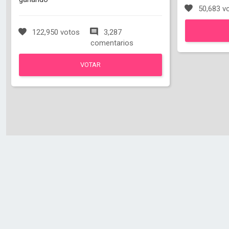
50,683 v
122,950 votos
3,287
comentarios
VOTAR