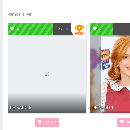
vamos a ver
4
57.1%
2
PEINADO 5
PEINADO 1
VOTAR
V