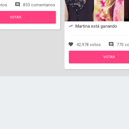
otos
833 comentarios
VOTAR
Martina está ganando
42,978 votos
770 co
VOTAR