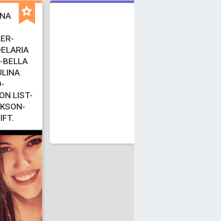
INA
ER-
ELARIA
-BELLA
LINA
-
N LIST-
G
CKSON-
IFT.