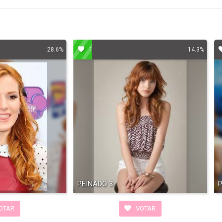
28.6%
1
14.3%
PEINADO 3
OTAR
VOTAR