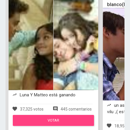
blanco(le
Luna Y Matteo está ganando
un asque
37,325 votos
445 comentarios
vilu :,( est
VOTAR
18,956 v