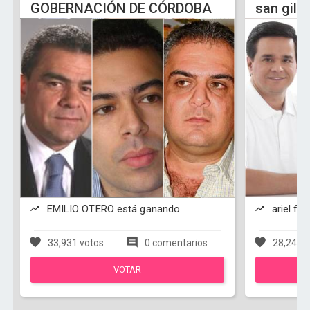
GOBERNACIÓN DE CÓRDOBA
san gil
EMILIO OTERO está ganando
ariel fe
33,931 votos
0 comentarios
28,244 v
VOTAR