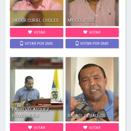
JAIDER CURIEL CHOLES
MIGUEL PITRE
VOTAR
VOTAR
VOTAR POR SMS
VOTAR POR SMS
FABIO VELASQUEZ
RIVADENEIRA
RAFAEL CEBALLOS
VOTAR
VOTAR