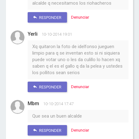
alcalde q necesitamos los riohacheros
Denunciar
RESPONDER
Yerli
10-10-2014 19:01
Xq quitaron la foto de idelfonso jueguen
limpio para q se inventan esto si ni siquiera
puede votar uno o les da culillo lo hacen xq
saben q el es el gallo q da la pelea y ustedes
los pollitos sean serios
Denunciar
RESPONDER
Mbm
10-10-2014 17:47
Que sea un buen alcalde
Denunciar
RESPONDER