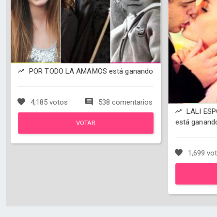
POR TODO LA AMAMOS está ganando
4,185 votos
538 comentarios
LALI ESP
está ganand
VOTAR
1,699 vo