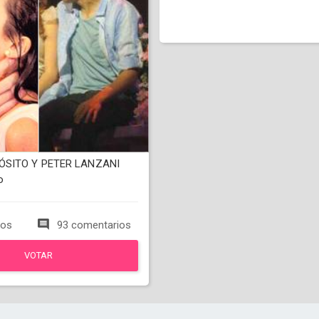
ÓSITO Y PETER LANZANI
o
tos
93 comentarios
VOTAR