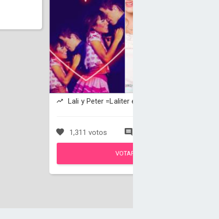
Lali y Peter =Laliter está ganando
1,311 votos
29 comentarios
VOTAR