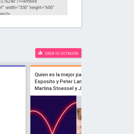
CREA TU VOTACIÓN
Quien es la mejor pareja Lali
Esposito y Peter Lanzani o
Martina Stoessel y Jorge Blanco
C