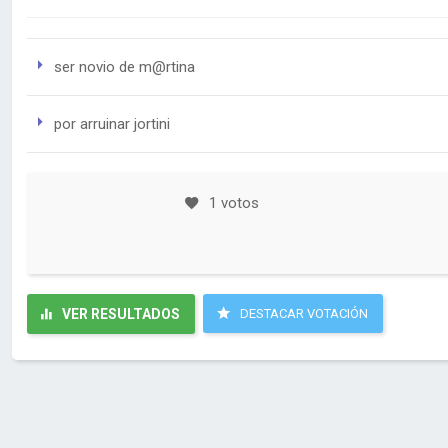
ser novio de m@rtina
por arruinar jortini
1 votos
VER RESULTADOS
DESTACAR VOTACIÓN