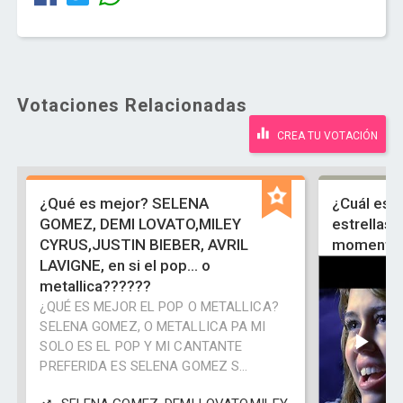
Votaciones Relacionadas
CREA TU VOTACIÓN
¿Qué es mejor? SELENA
¿Cuál es e
GOMEZ, DEMI LOVATO,MILEY
estrellas
CYRUS,JUSTIN BIEBER, AVRIL
momento
LAVIGNE, en si el pop... o
metallica??????
¿QUÉ ES MEJOR EL POP O METALLICA?
SELENA GOMEZ, O METALLICA PA MI
SOLO ES EL POP Y MI CANTANTE
PREFERIDA ES SELENA GOMEZ S...