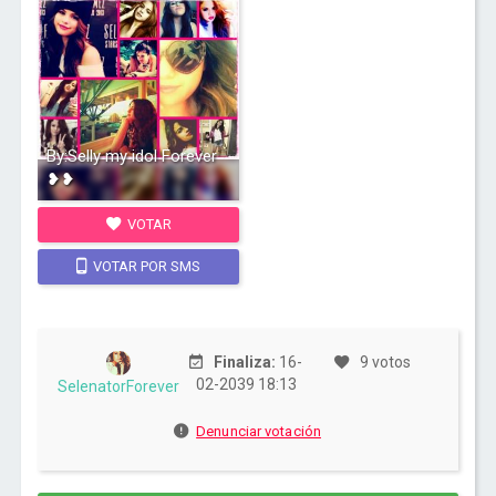
By:Selly my idol Forever
❥❥
VOTAR
VOTAR POR SMS
Finaliza:
16-
9 votos
02-2039 18:13
SelenatorForever
Denunciar votación