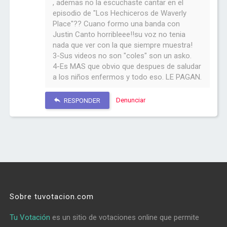
, ademas no la escuchaste cantar en el
episodio de "Los Hechiceros de Waverly
Place"?? Cuano formo una banda con
Justin Canto horribleee!!su voz no tenia
nada que ver con la que siempre muestra!
3-Sus videos no son "coles" son un asko.
4-Es MAS que obvio que despues de saludar
a los niños enfermos y todo eso. LE PAGAN.
Denunciar
RESPONDER
Sobre tuvotacion.com
Tu Votación
es un sitio de votaciones online que permite