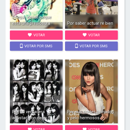
Porque desde peque
esta una presiosura
Por saber actuar re bien
VOTAR
VOTAR
VOTAR POR SMS
VOTAR POR SMS
Por su verdadera
Por sus cortes,peinados
amistad con demi
y pelo hermosos
VOTAR
VOTAR