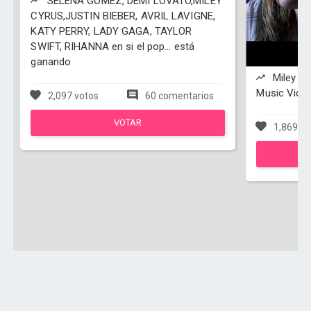
SELENA GOMEZ, DEMI LOVATO,MILEY
CYRUS,JUSTIN BIEBER, AVRIL LAVIGNE,
KATY PERRY, LADY GAGA, TAYLOR
SWIFT, RIHANNA en si el pop... está
ganando
Miley Cyr
Music Vide
2,097 votos
60 comentarios
VOTAR
1,869 vo