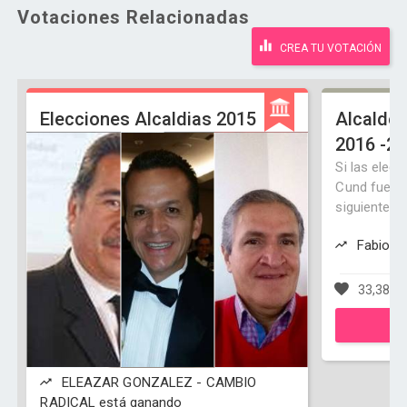
Votaciones Relacionadas
CREA TU VOTACIÓN
Elecciones Alcaldias 2015
Alcalde 
2016 -2
Si las elec
Cund fueran
siguientes 
Fabio R
33,384 v
ELEAZAR GONZALEZ - CAMBIO
RADICAL está ganando