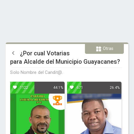
Otras
¿Por cual Votarias
para Alcalde del Municipio Guayacanes?
Solo Nombre del Candit@.
1122
671
44.1%
26.4%