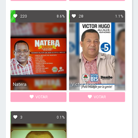
220
28
8.6%
1.1%
Natera
Victor Hugo
VOTAR
VOTAR
3
0.1%