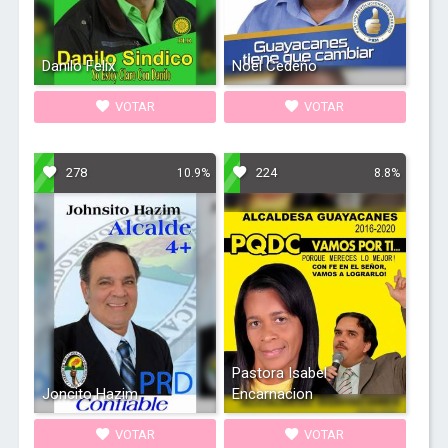
Danilo Felix
Noel Cedeño
VOTAR
VOTAR
278
224
10.9%
8.8%
Pastora Isabel
Joncito Hazim
Encarnacion
VOTAR
VOTAR