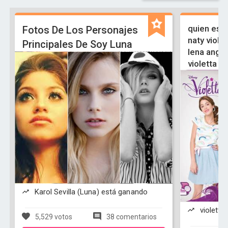
quien es 
Fotos De Los Personajes
naty viole
Principales De Soy Luna
lena angi
violetta
Karol Sevilla (Luna) está ganando
violetta
5,529 votos
38 comentarios