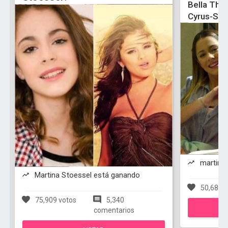
Bella Tho
Cyrus-Sel
martina 
Martina Stoessel está ganando
50,684 v
75,909 votos
5,340
comentarios