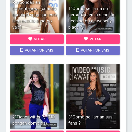
Respondan en
comentarios : (cuando
1°Como se llama su
escriban vean que este
personaje en la serie los
bien escrito si no no
hechiseros de waberly
vale)
place ?¿
VOTAR
VOTAR
VOTAR POR SMS
VOTAR POR SMS
2°Tiene twitter ?¿ (NO
3°Como se llaman sus
pongan como es)
fans ?