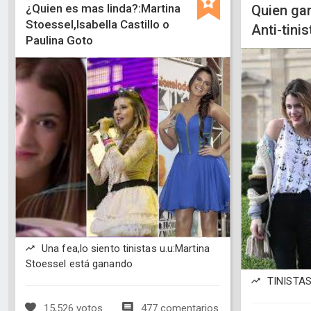
¿Quien es mas linda?:Martina
Quien gan
Stoessel,Isabella Castillo o
Anti-tinis
Paulina Goto
Una fea,lo siento tinistas u.u:Martina
Stoessel está ganando
TINISTAS!
15,526 votos
477 comentarios