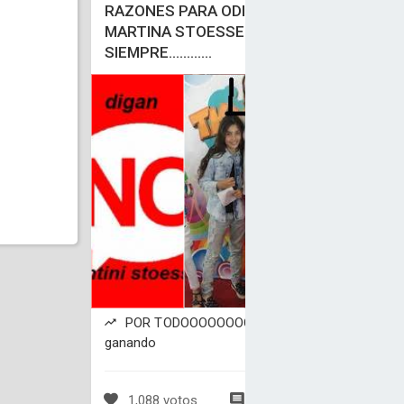
RAZONES PARA ODIAR A
MARTINA STOESSEL POR
SIEMPRE............
M
a
d
c
POR TODOOOOOOOOOOOOOOOO está
ganando
1,088 votos
182 comentarios