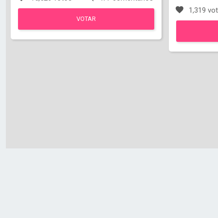
1,319 vo
VOTAR