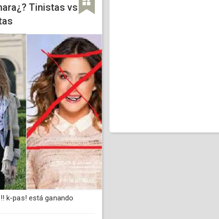
ara¿? Tinistas vs
tas
! k-pas! está ganando