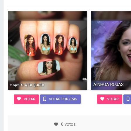
espero q te guste
AINHOA ROJAS
VOTAR
VOTAR POR SMS
VOTAR
0 votos