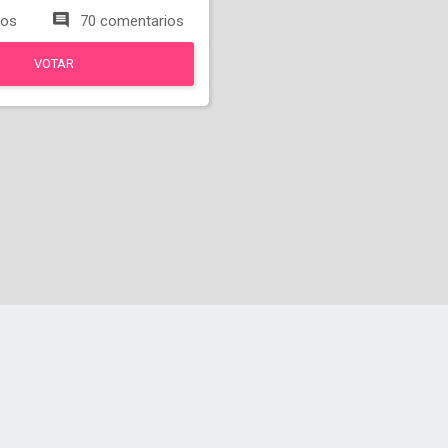
tos
70 comentarios
VOTAR