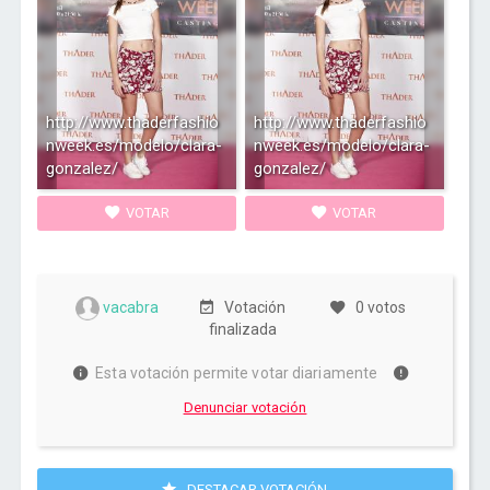
http://www.thaderfashio
http://www.thaderfashio
nweek.es/modelo/clara-
nweek.es/modelo/clara-
gonzalez/
gonzalez/
VOTAR
VOTAR
vacabra
Votación
0 votos
finalizada
Esta votación permite votar diariamente
Denunciar votación
DESTACAR VOTACIÓN